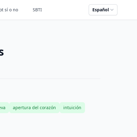
ot sí o no
SBTI
Español
s
eva
apertura del corazón
intuición